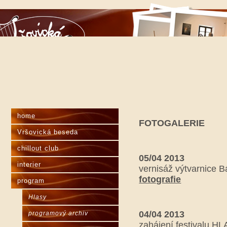
home
FOTOGALERIE
Vršovická beseda
chillout club
05/04 2013
interier
vernisáž výtvarnice 
fotografie
program
Hlasy
04/04 2013
programový archiv
zahájení festivalu H