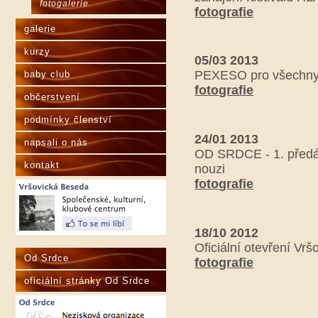
fotogalerie
fotografie
galerie
kurzy
05/03 2013
PEXESO pro všechn
baby club
fotografie
občerstvení
podmínky členství
24/01 2013
napsali o nás
OD SRDCE - 1. předá
kontakt
nouzi
fotografie
18/10 2012
Oficiální otevření Vr
Od Srdce
fotografie
oficiální stránky Od Srdce